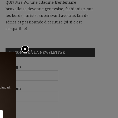
QUI? Mrs W., une citadine trentenaire
bruxelloise devenue genevoise, fashionista sur
les bords, juriste, auparavant avocate, fan de
séries et passionnée d’écriture (si si c’est
compatible)
S’ABONNER À LA NEWSLETTER
E-mail
*
cles et
Prénom
Nom