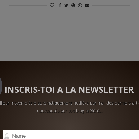
INSCRIS-TOI A LA NEWSLETTER
lleur moyen d'être automatiquement notifé-e par mail des derniers arti
nouveautés sur ton blog préféré...