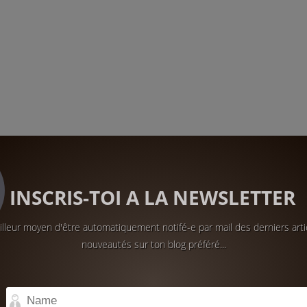
INSCRIS-TOI A LA NEWSLETTER
lleur moyen d'être automatiquement notifé-e par mail des derniers arti
nouveautés sur ton blog préféré...