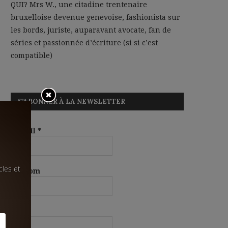
QUI? Mrs W., une citadine trentenaire
bruxelloise devenue genevoise, fashionista sur
les bords, juriste, auparavant avocate, fan de
séries et passionnée d’écriture (si si c’est
compatible)
S’ABONNER À LA NEWSLETTER
E-mail
*
cles et
Prénom
Nom