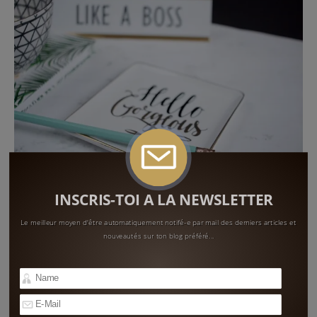
INSCRIS-TOI A LA NEWSLETTER
QUOI? Des chroniques sur le développement personnel et
Le meilleur moyen d'être automatiquement notifé-e par mail des derniers articles et
professionnel racontées sur un ton léger invitant au
nouveautés sur ton blog préféré...
partage et à l’encouragement.
QUI? Mrs W., une citadine trentenaire bruxelloise
devenue genevoise, fashionista sur les bords, juriste,
auparavant avocate, fan de séries et passionnée